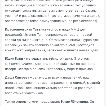
несколько сезонов, оказывала методическую помощь
вновь входящим в проект и уже несколько лет успешно
руководит сюжетными делами смен, отвечает за баланс
урочной и развлекательной части в мероприятиях и делах,
возглавляет детское самоуправление (helper’s directions).
Краснопольская Татьяна
–
голос и лицо ММЦ для
родителей. Именно Таня сопровождает вас от первой
заявки до финального дня. Организатор онлайн курса для
желающих занять позицию вожатого в ММЦ. Методист
вожатского направления, заряжает новичков нашей идей.
Юдин Илья
–
методист английского языка. Это о том,
как
ненавязчиво
включить английский язык во все дела
лагеря. Всегда в поисках интересных, форм и приемов.
Даша Сысоева
– связующая всех направлений, наш
интегратор, скрепляет все направления в единый, мощной
поток, чтобы все концептуально работало на развитие и
воспитание участников.
Также отдельно хочу представить
Илью Яблочкина.
Он